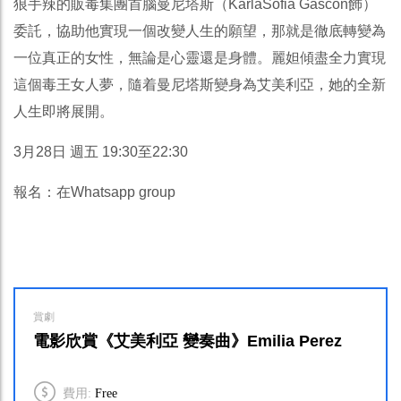
狼手辣的販毒集團首腦曼尼塔斯（KarlaSofia Gascon飾）
委託，協助他實現一個改變人生的願望，那就是徹底轉變為
一位真正的女性，無論是心靈還是身體。麗妲傾盡全力實現
這個毒王女人夢，隨着曼尼塔斯變身為艾美利亞，她的全新
人生即將展開。
3月28日 週五 19:30至22:30
報名：在Whatsapp group
賞劇
電影欣賞《艾美利亞 變奏曲》Emilia Perez
費用:
Free