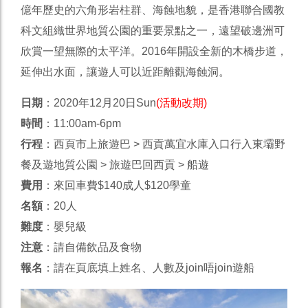
億年歷史的六角形岩柱群、海蝕地貌，是香港聯合國教
科文組織世界地質公園的重要景點之一，遠望破邊洲可
欣賞一望無際的太平洋。2016年開設全新的木橋步道，
延伸出水面，讓遊人可以近距離觀海蝕洞。
日期
：2020年12月20日Sun
(活動改期)
時間
：11:00am-6pm
行程
：西頁市上旅遊巴 > 西貢萬宜水庫入口行入東壩野
餐及遊地質公園 > 旅遊巴回西貢 > 船遊
費用
：來回車費$140成人$120學童
名額
：20人
難度
：嬰兒級
注意
：請自備飲品及食物
報名
：請在頁底填上姓名、人數及join唔join遊船