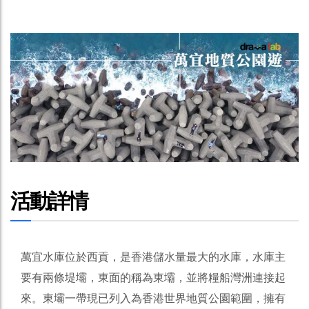
活動詳情
萬宜水庫位於西貢，是香港儲水量最大的水庫，水庫主
要有兩條堤壩，東面的稱為東壩，並將糧船灣洲連接起
來。東壩一帶現已列入為香港世界地質公園範圍，擁有