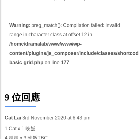
Warning
: preg_match(): Compilation failed: invalid
range in character class at offset 12 in
/home/dramalab/www/www/wp-
content/plugins/js_composer/include/classes/shortcod
basic-grid.php
on line
177
9 位回應
Cat Lai
3rd November 2020 at 6:43 pm
1 Cat x 1 晚飯
4 林林 x 3 晚飯TBC