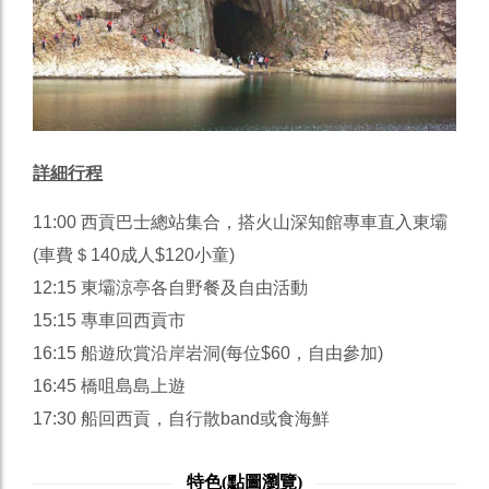
詳細行程
11:00 西貢巴士總站集合，搭火山深知館專車直入東壩
(車費＄140成人$120小童)
12:15 東壩涼亭各自野餐及自由活動
15:15 專車回西貢市
16:15 船遊欣賞沿岸岩洞(每位$60，自由參加)
16:45 橋咀島島上遊
17:30 船回西貢，自行散band或食海鮮
特色(點圖瀏覽)