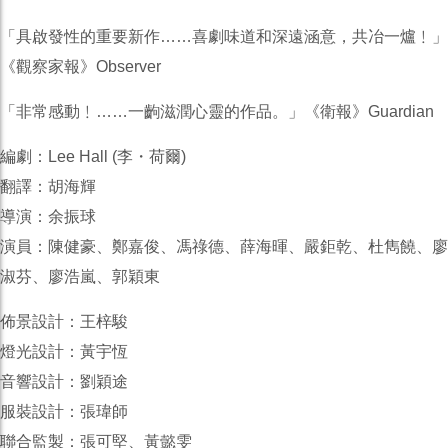
「具啟發性的重要新作……喜劇味道和深遠涵意，共冶一爐
﹗」
《觀察家報》Observer
「非常感動﹗……一齣滋潤心靈的作品。」《衛報》Gua
rdian
編劇：Lee Hall (李・荷爾)
翻譯：胡海輝
導演：余振球
演員：陳健豪、鄭嘉俊、馮祿德、薛海暉、嚴鉅乾、杜雋饒
、廖
淑芬、廖浩嵐、郭穎東
佈景設計：王梓駿
燈光設計：黃宇恆
音響設計：劉穎途
服裝設計：張瑋師
聯合監製：張可堅、黃懿雯