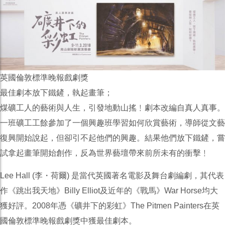
英國倫敦標準晚報戲劇獎
最佳劇本放下鐵鏟，執起畫筆；
煤礦工人的藝術與人生，引發地動山搖﹗劇本改編自真人真事。
一班礦工工餘參加了一個興趣班學習如何欣賞藝術，導師從
文藝
復興開始說起，但卻引不起他們的興趣。結果他們放下
鐵鏟，嘗
試拿起畫筆開始創作，反為世界藝壇帶來前所未有
的衝擊﹗
Lee Hall (李・荷爾) 是當代英國著名電影及舞台劇編劇，其代表
作《跳出我天地
》Billy Elliot及近年的《戰馬》War Horse均大
獲好評。2008年憑《礦井下的彩虹》T
he Pitmen Painters在英
國倫敦標準晚報戲劇獎中獲最佳劇本
。