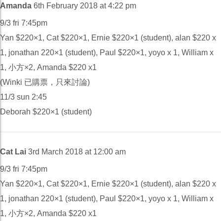
Amanda
6th February 2018 at 4:22 pm
9/3 fri 7:45pm
Yan $220×1, Cat $220×1, Ernie $220×1 (student), alan $220 x
1, jonathan 220×1 (student), Paul $220×1, yoyo x 1, William x
1, 小方×2, Amanda $220 x1
(Winki 已購票，只來討論)
11/3 sun 2:45
Deborah $220×1 (student)
Cat Lai
3rd March 2018 at 12:00 am
9/3 fri 7:45pm
Yan $220×1, Cat $220×1, Ernie $220×1 (student), alan $220 x
1, jonathan 220×1 (student), Paul $220×1, yoyo x 1, William x
1, 小方×2, Amanda $220 x1