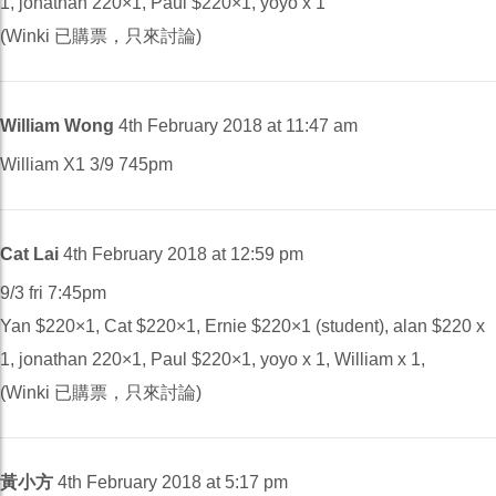
1, jonathan 220×1, Paul $220×1, yoyo x 1
(Winki 已購票，只來討論)
William Wong
4th February 2018 at 11:47 am
William X1 3/9 745pm
Cat Lai
4th February 2018 at 12:59 pm
9/3 fri 7:45pm
Yan $220×1, Cat $220×1, Ernie $220×1 (student), alan $220 x
1, jonathan 220×1, Paul $220×1, yoyo x 1, William x 1,
(Winki 已購票，只來討論)
黃小方
4th February 2018 at 5:17 pm