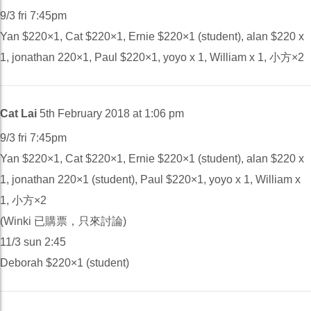
9/3 fri 7:45pm
Yan $220×1, Cat $220×1, Ernie $220×1 (student), alan $220 x
1, jonathan 220×1, Paul $220×1, yoyo x 1, William x 1, 小方×2
Cat Lai
5th February 2018 at 1:06 pm
9/3 fri 7:45pm
Yan $220×1, Cat $220×1, Ernie $220×1 (student), alan $220 x
1, jonathan 220×1 (student), Paul $220×1, yoyo x 1, William x
1, 小方×2
(Winki 已購票，只來討論)
11/3 sun 2:45
Deborah $220×1 (student)